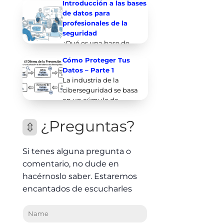
Introducción a las bases
de datos para
profesionales de la
seguridad
¿Qué es una base de
datos? Una base de datos
Cómo Proteger Tus
es una solución de
Datos – Parte 1
software que almacena,
La industria de la
mani
ciberseguridad se basa
en un cúmulo de
mentiras. Cada año, los
equipos de
¿Preguntas?
⇳
Si tenes alguna pregunta o
comentario, no dude en
hacérnoslo saber. Estaremos
encantados de escucharles