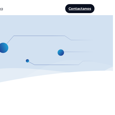
og
Contactanos