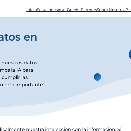
Inicio
Soluciones
Anti-Brecha
Partners
Sobre Nosotros
Bl
atos en
A
n nuestros datos
amos la IA para
 cumplir las
n reto importante.
adicalmente nuestra interacción con la información. Si