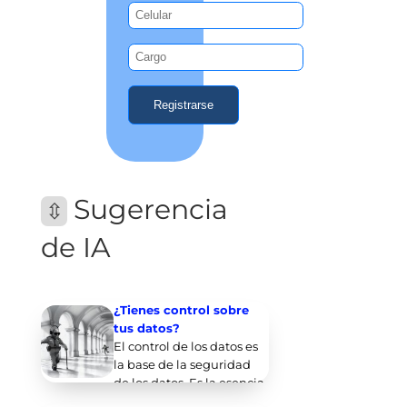
Sugerencia
⇳
de IA
¿Tienes control sobre
tus datos?
El control de los datos es
la base de la seguridad
de los datos. Es la esencia
de todos los requi