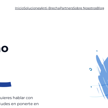
Inicio
Soluciones
Anti-Brecha
Partners
Sobre Nosotros
Blog
mo
uieres hablar con
 dudes en ponerte en